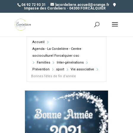
04 92 72 93 31
lacordeliere.accueil@orange.fr
Impasse des Cordeliers - 04300 FORCALQUIER
Accueil
Agenda - La Cordelière - Centre
socioculturel Forcalquier csc
Familles
Inter-générations
Prévention
sport
Vie associative
Bonnes fêtes de fin d’année