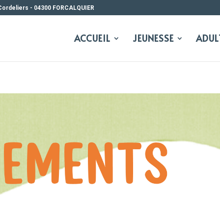
Cordeliers - 04300 FORCALQUIER
S
•
STAGES
•
SORT
ACCUEIL
JEUNESSE
ADUL