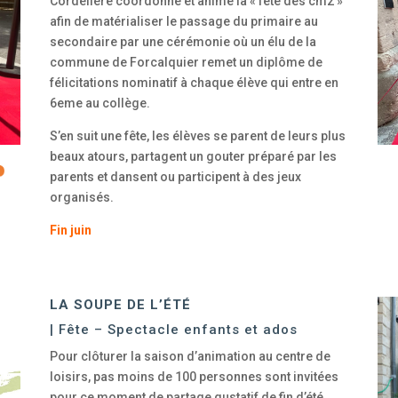
Cordelière coordonne et anime la « fête des cm2 »
afin de matérialiser le passage du primaire au
secondaire par une cérémonie où un élu de la
commune de Forcalquier remet un diplôme de
félicitations nominatif à chaque élève qui entre en
6eme au collège.
S’en suit une fête, les élèves se parent de leurs plus
beaux atours, partagent un gouter préparé par les
parents et dansent ou participent à des jeux
organisés.
Fin juin
LA SOUPE DE L’ÉTÉ
| Fête – Spectacle enfants et ados
Pour clôturer la saison d’animation au centre de
loisirs, pas moins de 100 personnes sont invitées
pour ce moment de partage gustatif de fin d’été.