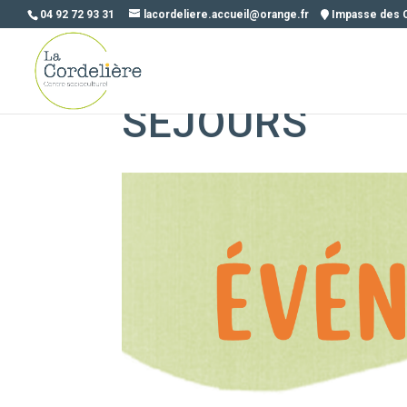
04 92 72 93 31
lacordeliere.accueil@orange.fr
Impasse des 
ATELIER
SÉJOURS