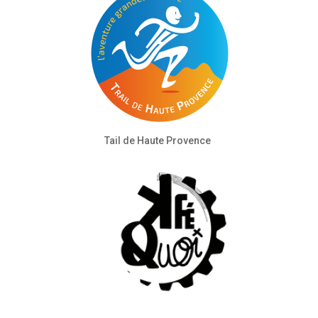
Tail de Haute Provence
K’Fé Quoi