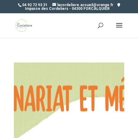
04 92 72 93 31
lacordeliere.accueil@orange.fr
Impasse des Cordeliers - 04300 FORCALQUIER