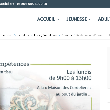
Cordeliers - 04300 FORCALQUIER
ACCUEIL
JEUNESSE
ADUL
lquier csc
Familles
Inter-générations
Seniors
Restauration d’assise en t