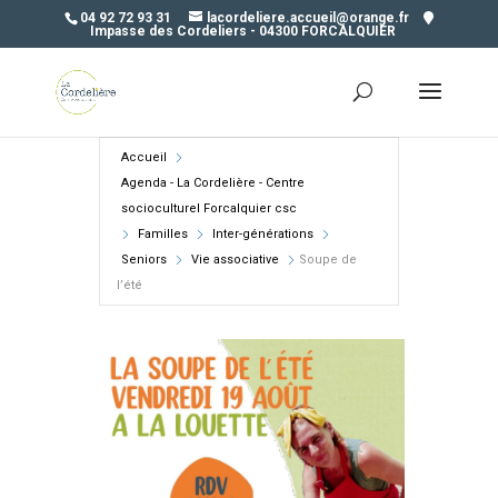
04 92 72 93 31
lacordeliere.accueil@orange.fr
Impasse des Cordeliers - 04300 FORCALQUIER
Accueil
Agenda - La Cordelière - Centre
socioculturel Forcalquier csc
Familles
Inter-générations
Seniors
Vie associative
Soupe de
l’été