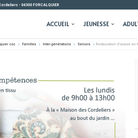
Cordeliers - 04300 FORCALQUIER
ACCUEIL
JEUNESSE
ADUL
lquier csc
Familles
Inter-générations
Seniors
Restauration d’assise en t