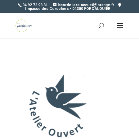
04 92 72 93 31
lacordeliere.accueil@orange.fr
Impasse des Cordeliers - 04300 FORCALQUIER