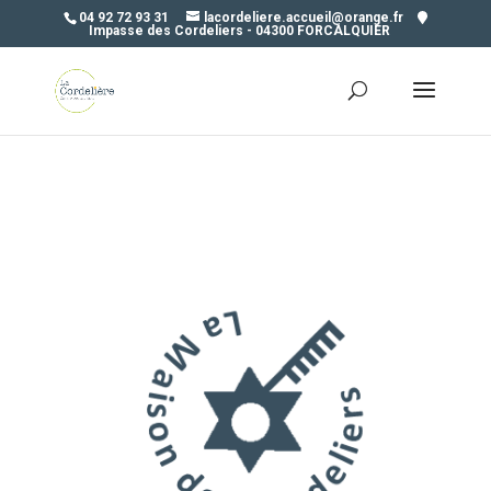
04 92 72 93 31
lacordeliere.accueil@orange.fr
Impasse des Cordeliers - 04300 FORCALQUIER