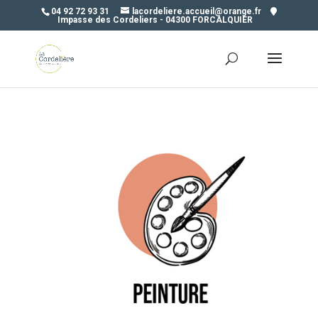
04 92 72 93 31
lacordeliere.accueil@orange.fr
Impasse des Cordeliers - 04300 FORCALQUIER