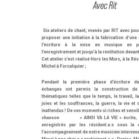
Six ateliers de chant, menés par RIT avec pour
proposer une initiation à la fabrication d’une
l’écriture à la mise en musique en p
l’enregistrement et jusqu’à la restitution devant
Cet atelier s’est réalisé Hors les Murs, à la Ré
Michel à Forcalquier ;
Pendant la première phase d’écriture d
échanges ont permis la construction de 
thématiques telles que le temps, le travail, la
joies et les souffrances, la guerre, la vie et
inattendus ! De ces moments si riches et sensib
chanson « AINSI VA LA VIE » écrite, 
enregistrés par les résident.e.s sous la d
l’accompagnement de notre musicien intervena
Merci à nos cher.e.s participant.e.s : Denise, M