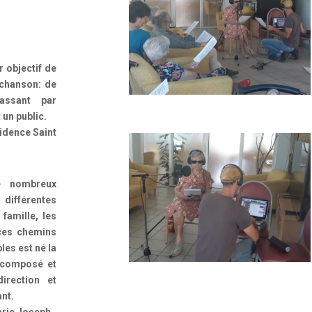
 objectif de
 chanson: de
assant par
 un public.
sidence Saint
e nombreux
différentes
 famille, les
 ces chemins
les est né la
composé et
irection et
nt.
arie Joseph,