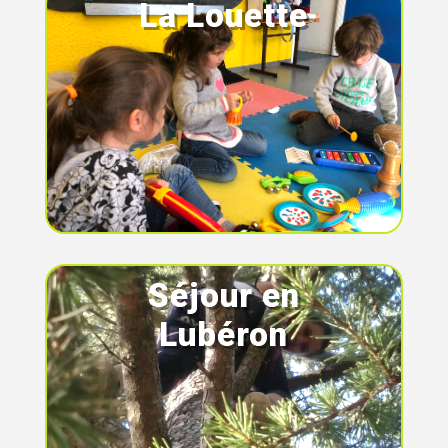
La Louette
Séjour en
Lubéron